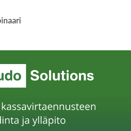
Ratkaisumme
Toimialat
inaari