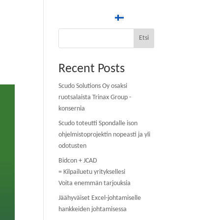
Asiakkaat
Uutiset
Yhteys
Suomi
Etsi
Recent Posts
Scudo Solutions Oy osaksi
ruotsalaista Trinax Group -
konsernia
Scudo toteutti Spondalle ison
ohjelmistoprojektin nopeasti ja yli
odotusten
Bidcon + JCAD
= Kilpailuetu yrityksellesi
Voita enemmän tarjouksia
Jäähyväiset Excel-johtamiselle
hankkeiden johtamisessa