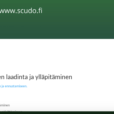
n laadinta ja ylläpitäminen
n ja ennustamiseen.
täminen
n päivittämiseen