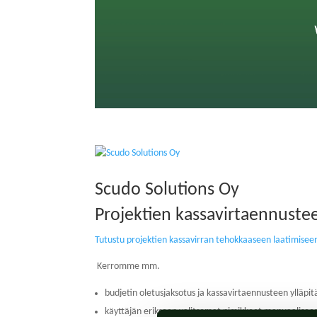
Scudo Solutions Oy
Projektien kassavirtaennustee
Tutustu projektien kassavirran tehokkaaseen laatimisee
Kerromme mm.
budjetin oletusjaksotus ja kassavirtaennusteen ylläpi
käyttäjän erikseen valitsemat nimikkeet manuaalisee