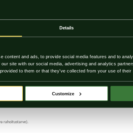
rahoitussuunnitelma.
lläpitäminen
Details
n ennusteiden suhteessa.
e content and ads, to provide social media features and to analy
 our site with our social media, advertising and analytics partn
seen päivittämiseen
 provided to them or that they’ve collected from your use of their
Customize
lion rahoitussuunnitelma
va rahoitustarve).