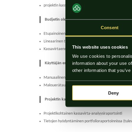
projektin kassavirtaraportointi ja projektiportfolion 
Budjetin oletusjaksotus ja kassavirtaennusteen y
Consent
Etupainoinen, normaali ja takapainoinen S-käyrä
Lineaarinen tasajako
This website uses cookies
Kassavirtaennusteen ylläpitäminen edellä mainittuje
We use cookies to personalis
information about your use of
Käyttäjän erikseen valitsemat nimikkeet manuaali
other information that you’ve
Manuaalinen päivitys
Maksuerätaulukoiden hyödyntäminen.
Deny
Projektin kassavirtaraportointi ja projektiportfo
Projektikohtainen kassavirta-analyysiraportointi
Tietojen hyödyntäminen portfolioraportoinnissa (tule