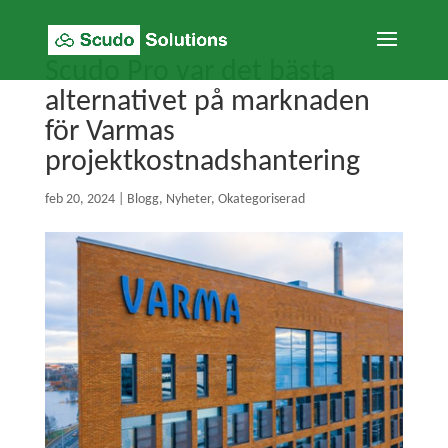
Scudo Pro var det bästa
alternativet på marknaden
för Varmas
projektkostnadshantering
feb 20, 2024
|
Blogg
,
Nyheter
,
Okategoriserad