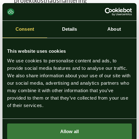
projektkostnadshantering
Scudo Solutions är en etablerad aktör på den finska marknaden,
och Scudo Pro innehåller färdiga integrationer till bland annat
projektledningssystem (som Modelspace) och ett stort antal
Consent
Details
About
ekonomisystem.
För Varma var lösningen enkel att ta i bruk, eftersom företaget
This website uses cookies
inte behövde utveckla sina egna processer från grunden.
Scudo
Solutions’ Scudo Pro
visade sig vara
det bästa alternativet på
We use cookies to personalise content and ads, to
marknaden
för Varmas behov.
provide social media features and to analyse our traffic.
We also share information about your use of our site with
Användarna trivs med Scudo Pro
our social media, advertising and analytics partners who
may combine it with other information that you’ve
Tack vare en lyckad implementering och Scudo Solutions
provided to them or that they’ve collected from your use
kundorienterade support har Scudo Pro tagits i fullt bruk hos
of their services.
Varma. Användarna utnyttjar systemet till fullo för
projektstyrning, kostnadsuppföljning och rapportering.
En viktig faktor är den automatiska dataöverföringen mellan
Allow all
systemen tack vare smidiga integrationer.