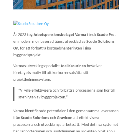
År 2023 tog
Arbetspensionsbolaget Varma
i bruk
Scudo Pro
,
en modern molnbaserad tjänst utvecklad av
Scudo Solutions
Oy
, för att förbättra kostnadshanteringen i sina
byggnadsprojekt.
Varmas utvecklingsspecialist
Joel Kasurinen
beskriver
företagets motiv till att konkurrensutsätta sitt
projektledningssystem:
”Vi ville effektivisera och förbättra processerna som hör till
styrningen av byggprojekten.”
Varma identifierade potentialen i den gemensamma leveransen
från
Scudo Solutions
och
Gravicon
att effektivisera
processerna och utveckla nya arbetssätt. Med det nya systemet
har rapporteringen och uppföljningen av projekten blivit ännu