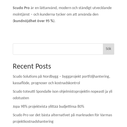
Scudo Pro
är en lättanvänd, modern och ständigt utvecklande
molntjänst – och kunderna tycker om att använda den
(
kundnöjdhet över 95 %
).
Sök
Recent Posts
Scudo Solutions på Nordbygg – byggprojekt portföljhantering,
kassaflöde, prognoser och kostnadskontrol
Scudo toteutti Spondalle ison ohjelmistoprojektin nopeasti ja yli
odotusten
Jopa 98% projekteista ylittää budjettinsa 80%
Scudo Pro var det bästa alternativet på marknaden för Varmas
projektkostnadshantering