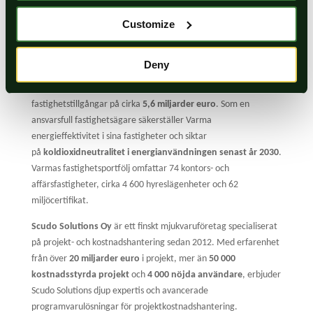
”Vi är mycket nöjda med vårt val av Scudo Pro!”
Customize
Om organisationerna
Deny
Ömsesidiga arbetspensionsförsäkringsbolaget Varma
är en
av Finlands största fastighetsinvesterare med
fastighetstillgångar på cirka
5,6 miljarder euro
. Som en
ansvarsfull fastighetsägare säkerställer Varma
energieffektivitet i sina fastigheter och siktar
på
koldioxidneutralitet i energianvändningen senast år 2030
.
Varmas fastighetsportfölj omfattar 74 kontors- och
affärsfastigheter, cirka 4 600 hyreslägenheter och 62
miljöcertifikat.
Scudo Solutions Oy
är ett finskt mjukvaruföretag specialiserat
på projekt- och kostnadshantering sedan 2012. Med erfarenhet
från över
20 miljarder euro
i projekt, mer än
50 000
kostnadsstyrda projekt
och
4 000 nöjda användare
, erbjuder
Scudo Solutions djup expertis och avancerade
programvarulösningar för projektkostnadshantering.