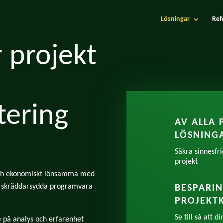
Lösningar
Ref
r projekt
tering
AV ALLA 
LÖSNING
Säkra sinnesfr
projekt
 och ekonomiskt lönsamma med
va skräddarsydda programvara
BESPARI
PROJEKT
Se till så att 
 på analys och erfarenhet