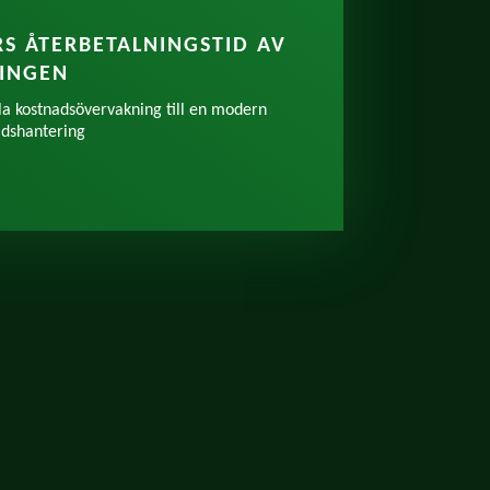
S ÅTERBETALNINGSTID AV
RINGEN
la kostnadsövervakning till en modern
adshantering