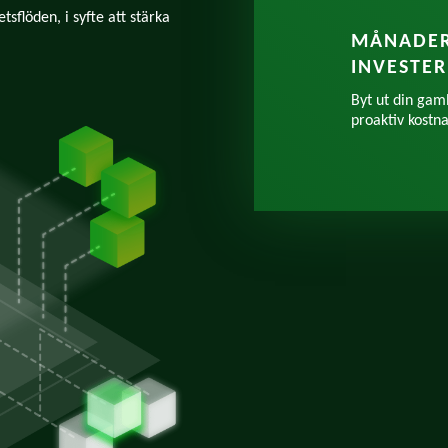
flöden, i syfte att stärka
MÅNADER
INVESTE
Byt ut din gam
proaktiv kostn