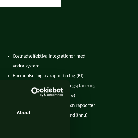
Kostnadseffektiva integrationer med
andra system
Harmonisering av rapportering (BI)
Arbetsprogram och investeringsplanering
Kassflödesberäkning (Cashflow)
Obligatoriska anmälningar och rapporter
About
till myndigheter (bara i Finland ännu)