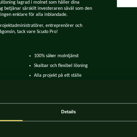
ösning lagrad i molnet som håller dina
g betjänar särskilt investeraren såväl som den
ingen enklare för alla inblandade.
projektadministratörer, entreprenörer och
någonsin, tack vare Scudo Pro!
100% säker molntjänst
Skalbar och flexibel lösning
Alla projekt på ett ställe
Fleranvändare – Multiprojektlösning
Stödjer och förbättrar organisationens
verksamhet
Details